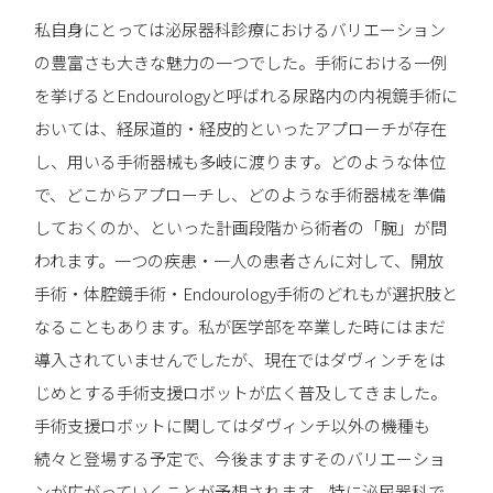
私自身にとっては泌尿器科診療におけるバリエーション
の豊富さも大きな魅力の一つでした。手術における一例
を挙げるとEndourologyと呼ばれる尿路内の内視鏡手術に
おいては、経尿道的・経皮的といったアプローチが存在
し、用いる手術器械も多岐に渡ります。どのような体位
で、どこからアプローチし、どのような手術器械を準備
しておくのか、といった計画段階から術者の「腕」が問
われます。一つの疾患・一人の患者さんに対して、開放
手術・体腔鏡手術・Endourology手術のどれもが選択肢と
なることもあります。私が医学部を卒業した時にはまだ
導入されていませんでしたが、現在ではダヴィンチをは
じめとする手術支援ロボットが広く普及してきました。
手術支援ロボットに関してはダヴィンチ以外の機種も
続々と登場する予定で、今後ますますそのバリエーショ
ンが広がっていくことが予想されます。特に泌尿器科で