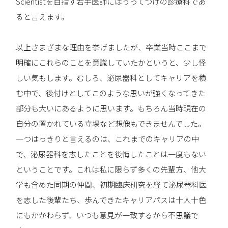
Scientistを目指す若手医師にはうってつけの診療科であ
ると言えます。
以上さまざまな理由を挙げましたが、卒業当時ここまで
明確にこれらのことを意識していたかというと、少し怪
しい気もします。むしろ、泌尿器科としてキャリアを積
む中で、後付けとしてこのような思いが強くなってきた
部分も大いにあるように思います。もちろん当時現在の
自分の置かれている立場など想像もできませんでした。
一つはっきりと言えるのは、これまでのキャリアの中
で、泌尿器科を志したことを後悔したことは一度もない
ということです。これは私に限らず多くの先輩方、他大
学も含めた同期の仲間、初期臨床研究を経て泌尿器科医
を志した後輩たち、歩んできたキャリアパスは十人十色
にもかかわらず、いつも意見が一致するから不思議で