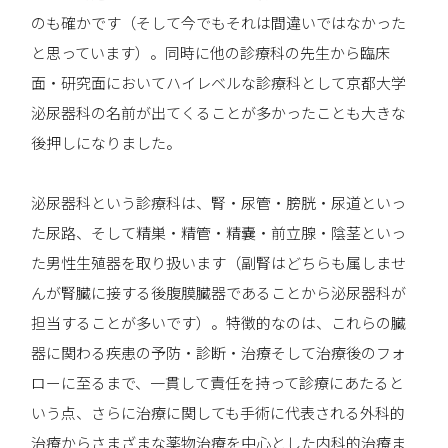
のも確かです（そして今でもそれは間違いではなかった
と思っています）。同時に他の診療科の先生から臨床
面・研究面においてハイレベルな診療科として京都大学
泌尿器科の名前が出てくることが多かったことも大きな
後押しになりました。
泌尿器科という診療科は、腎・尿管・膀胱・尿道といっ
た尿路、そして精巣・精管・精嚢・前立腺・陰茎といっ
た男性生殖器を取り扱います（副腎はどちらも属しませ
んが腎臓に接する後腹膜臓器であることから泌尿器科が
担当することが多いです）。特徴的なのは、これらの臓
器に関わる疾患の予防・診断・治療そして治療後のフォ
ローに至るまで、一貫して責任を持って診療にあたると
いう点、さらに治療に関しても手術に代表される外科的
治療からさまざまな薬物治療を中心とした内科的治療ま