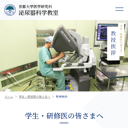
京都大学医学研究科
泌尿器科学教室
ホーム
一般の皆さまへ
学生・研修医の皆さまへ
医療関係者の皆さまへ
情報公開（臨床研究・治験）
同門会員
寄附のお願い
学生・研修医の皆さまへ
ホーム
学生・研修医の皆さまへ
教授挨拶
教授挨拶
研修プログラム
学生・研修医の皆さまへ
専攻医募集