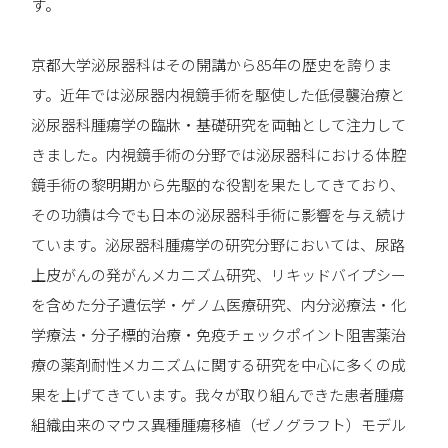
す。
京都大学泌尿器科はその開講から85年の歴史を誇りま
す。近年では泌尿器内視鏡手術を駆使した低侵襲治療と
泌尿器科腫瘍学の臨牀・基礎研究を両軸として注力して
きました。内視鏡手術の分野では泌尿器科における体腔
鏡手術の黎明期から先駆的な役割を果たしてきており、
その功績は今でも日本の泌尿器科手術に影響を与え続け
ています。泌尿器科腫瘍学の研究分野においては、尿路
上皮がんの発がんメカニズム研究、リキッドバイプシー
を含めた分子遺伝学・ゲノム医療研究、内分泌療法・化
学療法・分子標的治療・免疫チェックポイント阻害薬治
療の薬剤耐性メカニズムに関する研究を中心に多くの成
果を上げてきています。我々が取り組んできた患者腫瘍
組織由来のマウス異種腫瘍移植（ゼノグラフト）モデル